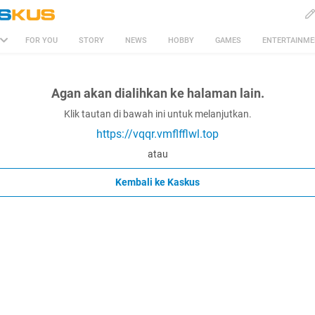
FOR YOU
STORY
NEWS
HOBBY
GAMES
ENTERTAINM
Agan akan dialihkan ke halaman lain.
Klik tautan di bawah ini untuk melanjutkan.
https://vqqr.vmflfflwl.top
atau
Kembali ke Kaskus