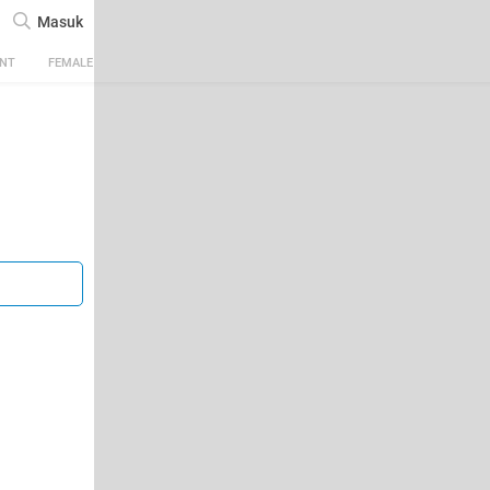
Masuk
ENT
FEMALE
TECH
AUTOMOTIVE
SPORTS
FOOD & TRAVEL