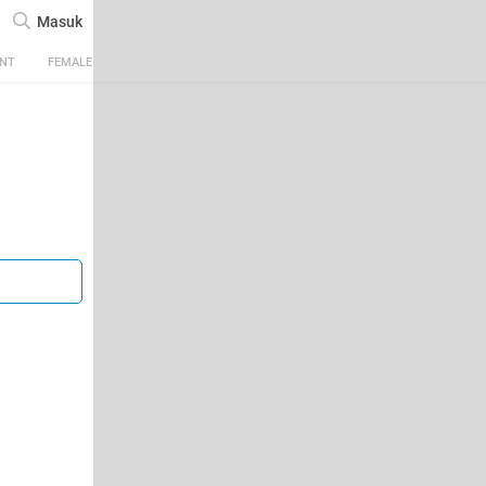
Masuk
ENT
FEMALE
TECH
AUTOMOTIVE
SPORTS
FOOD & TRAVEL