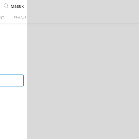
Masuk
ENT
FEMALE
TECH
AUTOMOTIVE
SPORTS
FOOD & TRAVEL