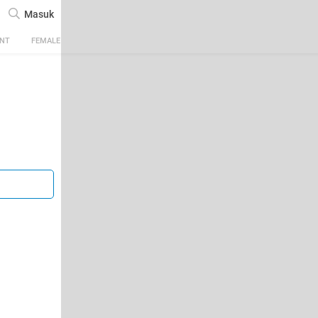
Masuk
ENT
FEMALE
TECH
AUTOMOTIVE
SPORTS
FOOD & TRAVEL