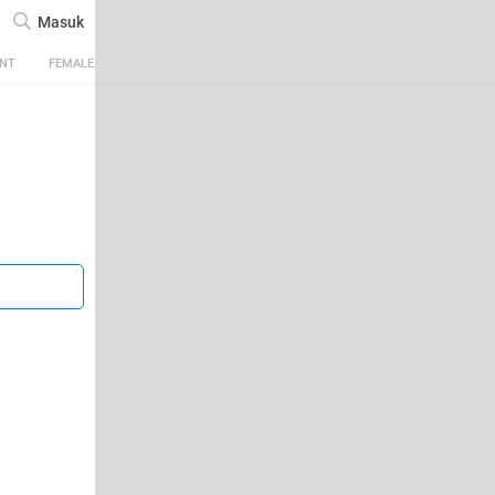
Masuk
ENT
FEMALE
TECH
AUTOMOTIVE
SPORTS
FOOD & TRAVEL