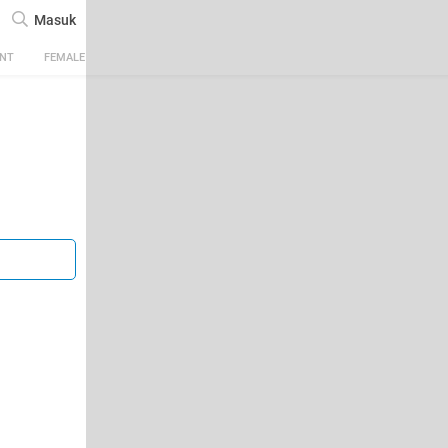
Masuk
ENT
FEMALE
TECH
AUTOMOTIVE
SPORTS
FOOD & TRAVEL