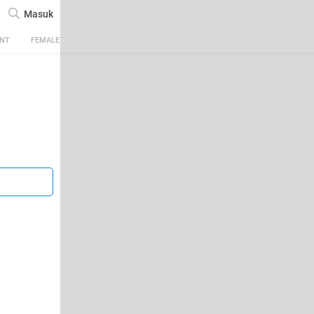
Masuk
ENT
FEMALE
TECH
AUTOMOTIVE
SPORTS
FOOD & TRAVEL