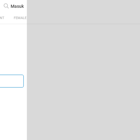
Masuk
ENT
FEMALE
TECH
AUTOMOTIVE
SPORTS
FOOD & TRAVEL