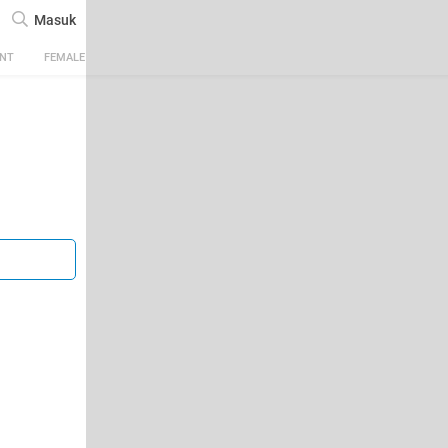
Masuk
ENT
FEMALE
TECH
AUTOMOTIVE
SPORTS
FOOD & TRAVEL