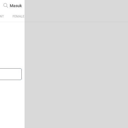
Masuk
ENT
FEMALE
TECH
AUTOMOTIVE
SPORTS
FOOD & TRAVEL