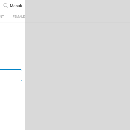
Masuk
ENT
FEMALE
TECH
AUTOMOTIVE
SPORTS
FOOD & TRAVEL