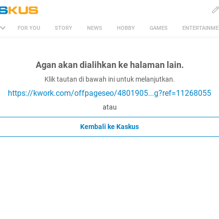
FOR YOU
STORY
NEWS
HOBBY
GAMES
ENTERTAINM
Agan akan dialihkan ke halaman lain.
Klik tautan di bawah ini untuk melanjutkan.
https://kwork.com/offpageseo/4801905...g?ref=11268055
atau
Kembali ke Kaskus