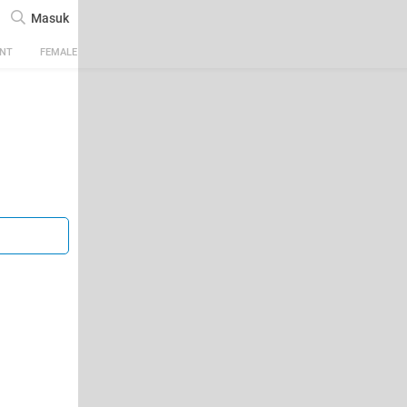
Masuk
ENT
FEMALE
TECH
AUTOMOTIVE
SPORTS
FOOD & TRAVEL