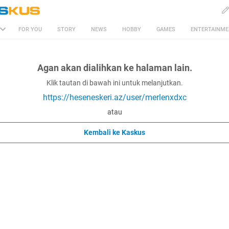
FOR YOU
STORY
NEWS
HOBBY
GAMES
ENTERTAINM
Agan akan dialihkan ke halaman lain.
Klik tautan di bawah ini untuk melanjutkan.
https://heseneskeri.az/user/merlenxdxc
atau
Kembali ke Kaskus