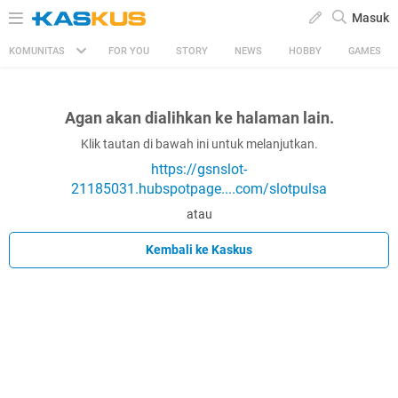
Masuk
KOMUNITAS
FOR YOU
STORY
NEWS
HOBBY
GAMES
Agan akan dialihkan ke halaman lain.
Klik tautan di bawah ini untuk melanjutkan.
https://gsnslot-
21185031.hubspotpage....com/slotpulsa
atau
Kembali ke Kaskus