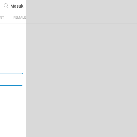
Masuk
ENT
FEMALE
TECH
AUTOMOTIVE
SPORTS
FOOD & TRAVEL