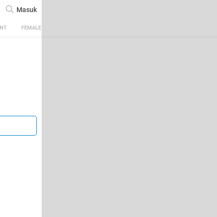
Masuk
ENT
FEMALE
TECH
AUTOMOTIVE
SPORTS
FOOD & TRAVEL