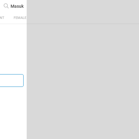
Masuk
ENT
FEMALE
TECH
AUTOMOTIVE
SPORTS
FOOD & TRAVEL