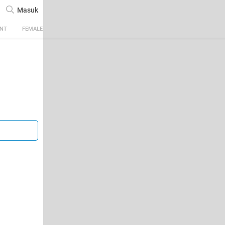
Masuk
ENT
FEMALE
TECH
AUTOMOTIVE
SPORTS
FOOD & TRAVEL