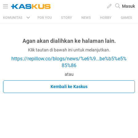
Masuk
KOMUNITAS
FOR YOU
STORY
NEWS
HOBBY
GAMES
Agan akan dialihkan ke halaman lain.
Klik tautan di bawah ini untuk melanjutkan.
https://repillow.co/blogs/news/%e6%9...be%b5%e5%
85%86
atau
Kembali ke Kaskus