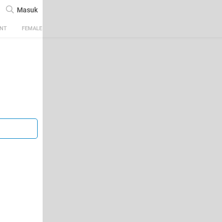
Masuk
ENT
FEMALE
TECH
AUTOMOTIVE
SPORTS
FOOD & TRAVEL