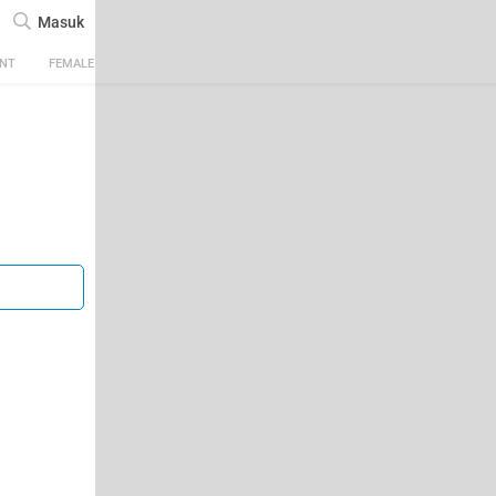
Masuk
ENT
FEMALE
TECH
AUTOMOTIVE
SPORTS
FOOD & TRAVEL