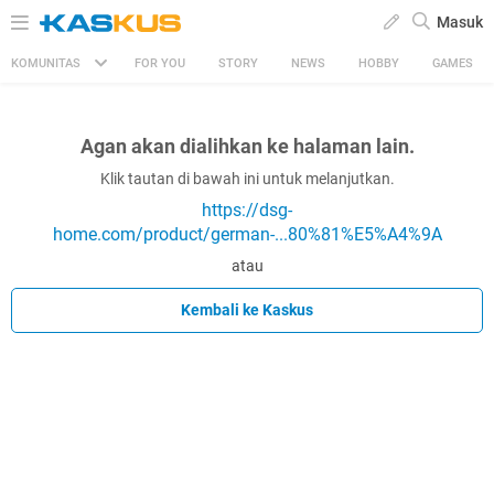
Masuk
KOMUNITAS
FOR YOU
STORY
NEWS
HOBBY
GAMES
Agan akan dialihkan ke halaman lain.
Klik tautan di bawah ini untuk melanjutkan.
https://dsg-
home.com/product/german-...80%81%E5%A4%9A
atau
Kembali ke Kaskus