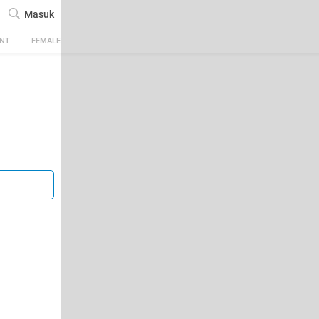
Masuk
ENT
FEMALE
TECH
AUTOMOTIVE
SPORTS
FOOD & TRAVEL