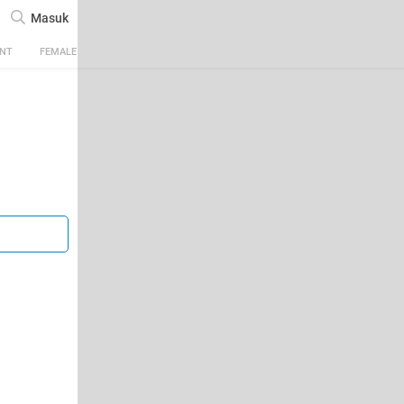
Masuk
ENT
FEMALE
TECH
AUTOMOTIVE
SPORTS
FOOD & TRAVEL