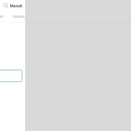
Masuk
ENT
FEMALE
TECH
AUTOMOTIVE
SPORTS
FOOD & TRAVEL