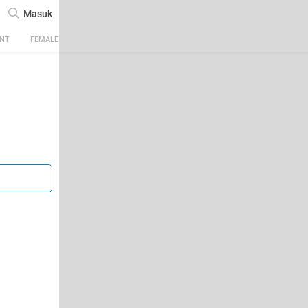
Masuk
ENT
FEMALE
TECH
AUTOMOTIVE
SPORTS
FOOD & TRAVEL