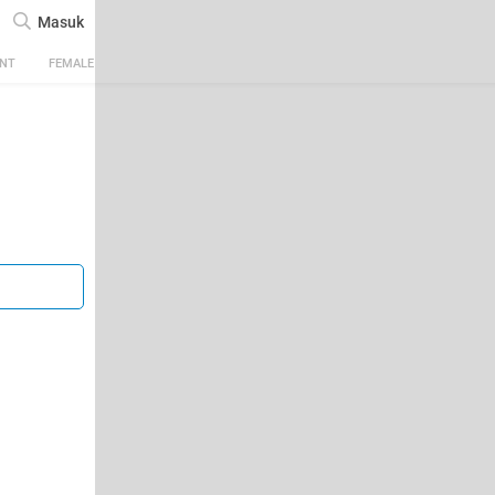
Masuk
ENT
FEMALE
TECH
AUTOMOTIVE
SPORTS
FOOD & TRAVEL