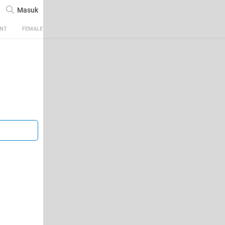
Masuk
ENT
FEMALE
TECH
AUTOMOTIVE
SPORTS
FOOD & TRAVEL