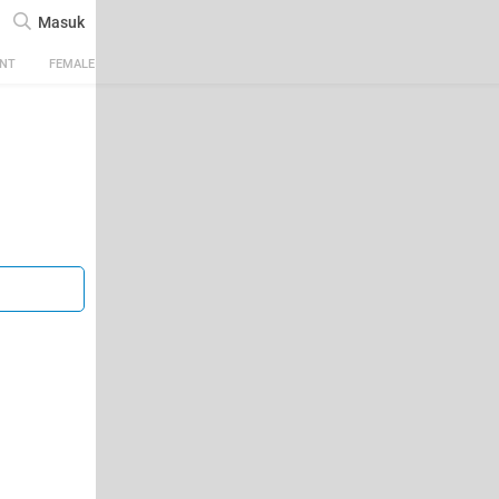
Masuk
ENT
FEMALE
TECH
AUTOMOTIVE
SPORTS
FOOD & TRAVEL