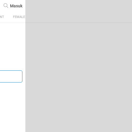
Masuk
ENT
FEMALE
TECH
AUTOMOTIVE
SPORTS
FOOD & TRAVEL