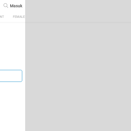
Masuk
ENT
FEMALE
TECH
AUTOMOTIVE
SPORTS
FOOD & TRAVEL