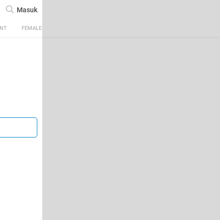
Masuk
ENT
FEMALE
TECH
AUTOMOTIVE
SPORTS
FOOD & TRAVEL