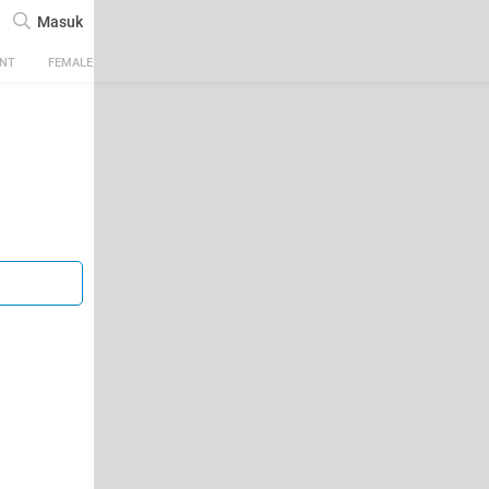
Masuk
ENT
FEMALE
TECH
AUTOMOTIVE
SPORTS
FOOD & TRAVEL