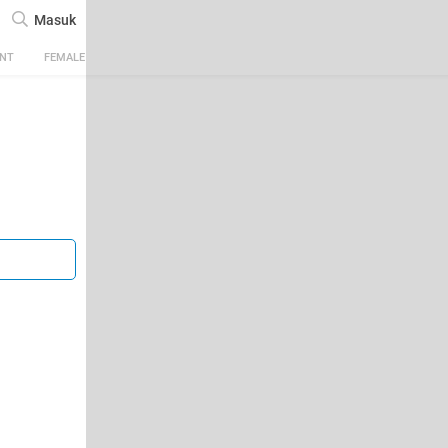
Masuk
ENT
FEMALE
TECH
AUTOMOTIVE
SPORTS
FOOD & TRAVEL