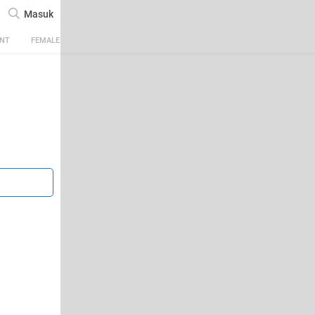
Masuk
ENT
FEMALE
TECH
AUTOMOTIVE
SPORTS
FOOD & TRAVEL