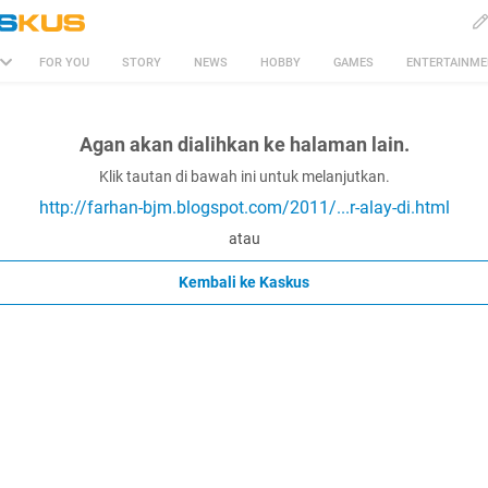
FOR YOU
STORY
NEWS
HOBBY
GAMES
ENTERTAINM
Agan akan dialihkan ke halaman lain.
Klik tautan di bawah ini untuk melanjutkan.
http://farhan-bjm.blogspot.com/2011/...r-alay-di.html
atau
Kembali ke Kaskus