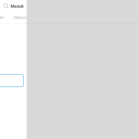
Masuk
ENT
FEMALE
TECH
AUTOMOTIVE
SPORTS
FOOD & TRAVEL