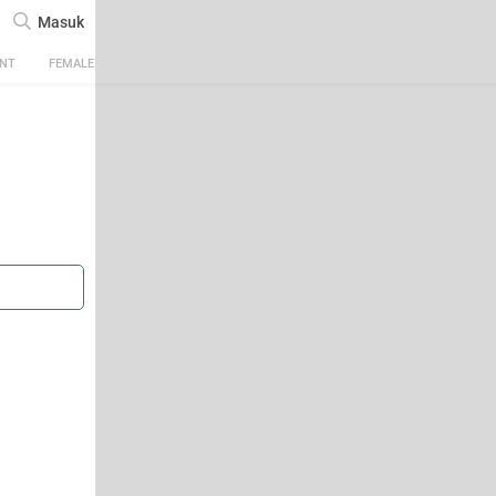
Masuk
ENT
FEMALE
TECH
AUTOMOTIVE
SPORTS
FOOD & TRAVEL