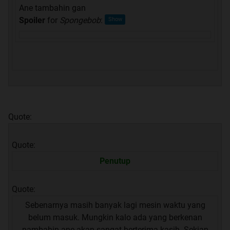
Ane tambahin gan
Spoiler
for
Spongebob
:
Quote:
Quote:
Penutup
Quote:
Sebenarnya masih banyak lagi mesin waktu yang
belum masuk. Mungkin kalo ada yang berkenan
nambahin ane akan sangat berterima kasih. Sekian