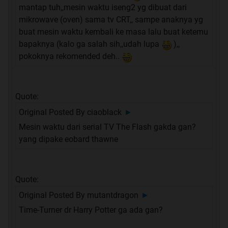
mantap tuh,,mesin waktu iseng2 yg dibuat dari
mikrowave (oven) sama tv CRT,, sampe anaknya yg
buat mesin waktu kembali ke masa lalu buat ketemu
bapaknya (kalo ga salah sih,,udah lupa
),,
pokoknya rekomended deh..
Quote:
Original Posted By
ciaoblack
►
Mesin waktu dari serial TV The Flash gakda gan?
yang dipake eobard thawne
Quote:
Original Posted By
mutantdragon
►
Time-Turner dr Harry Potter ga ada gan?