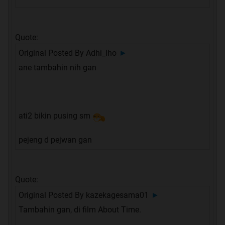
Quote:
Original Posted By
Adhi_lho
►
ane tambahin nih gan
ati2 bikin pusing sm
pejeng d pejwan gan
Quote:
Original Posted By
kazekagesama01
►
Tambahin gan, di film About Time.