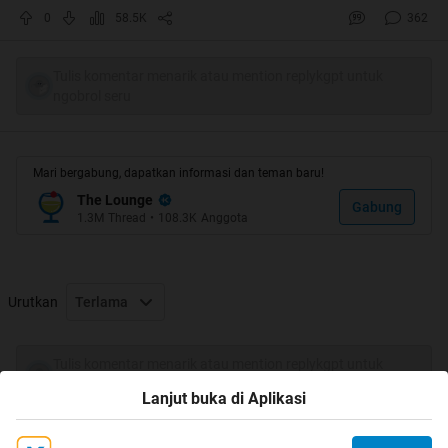
0
58.5K
362
Tulis komentar menarik atau mention replykgpt untuk
ngobrol seru
Mari bergabung, dapatkan informasi dan teman baru!
The Lounge
Gabung
1.3M
Thread
•
108.3K
Anggota
Urutkan
Terlama
Tulis komentar menarik atau mention replykgpt untuk
ngobrol seru
Lanjut buka di Aplikasi