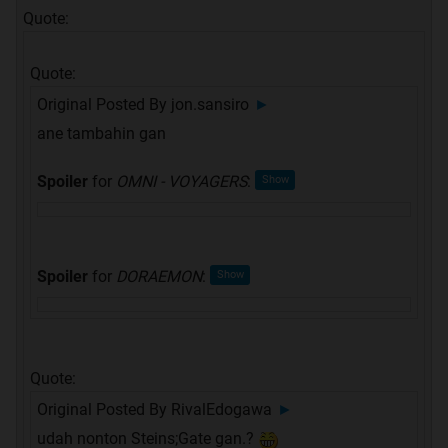
Quote:
Quote:
Original Posted By
jon.sansiro
►
ane tambahin gan
Spoiler
for
OMNI - VOYAGERS
:
Spoiler
for
DORAEMON
:
Quote:
Original Posted By
RivalEdogawa
►
udah nonton Steins;Gate gan.?