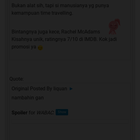
Bukan alat sih, tapi si manusianya yg punya
kemampuan time travelling.
Bintangnya juga kece, Rachel McAdams
Kisahnya unik, ratingnya 7/10 di IMDB. Kok jadi
promosi ya
Quote:
Original Posted By
liquan
►
nambahin gan
Spoiler
for
WABAC
: