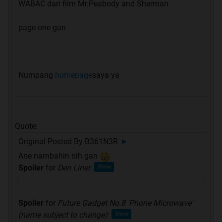
WABAC dari film Mr.Peabody and Sherman
page one gan
Numpang
homepage
saya ya
Quote:
Original Posted By
B361N3R
►
Ane nambahin nih gan
Spoiler
for
Den Liner
:
Spoiler
for
Future Gadget No.8 'Phone Microwave'
(name subject to change)
: