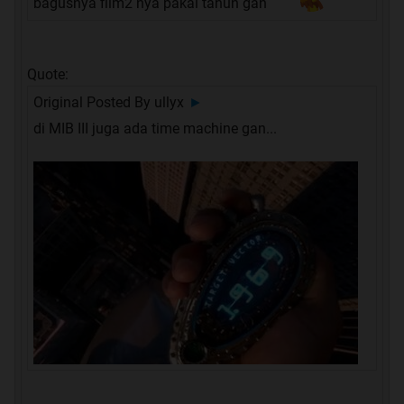
bagusnya film2 nya pakai tahun gan
Quote:
Original Posted By
ullyx
►
di MIB III juga ada time machine gan...