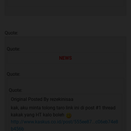
Quote:
Quote:
NEWS
Quote:
Quote:
Original Posted By
rezekinisaa
kak, aku minta tolong taro link ini di post #1 thread
kakak yang HT kalo boleh
http://www.kaskus.co.id/post/555ee87...c06eb74e8
b456b