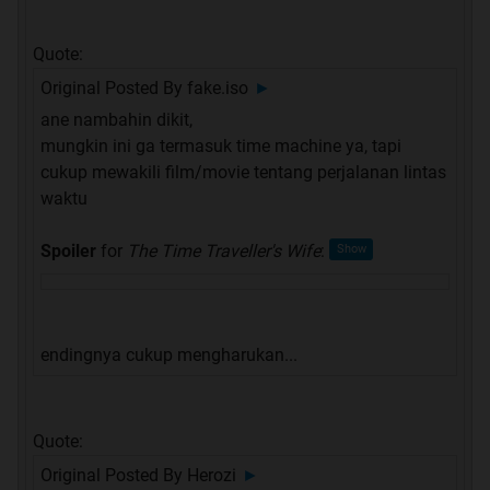
Quote:
Original Posted By
fake.iso
►
ane nambahin dikit,
mungkin ini ga termasuk time machine ya, tapi
cukup mewakili film/movie tentang perjalanan lintas
waktu
Spoiler
for
The Time Traveller's Wife
:
endingnya cukup mengharukan...
Quote:
Original Posted By
Herozi
►