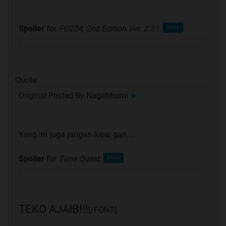
Spoiler
for
FG204, 2nd Edition Ver. 2.31
:
Quote:
Original Posted By
Nagabhumi
►
Yang ini juga jangan lupa, gan....
Spoiler
for
Time Quest
:
TEKO AJAIB!!!
[/FONT]