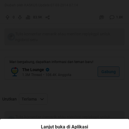
dengan operating system Windows Phone,
Diubah oleh KASKUS.Update 07-03-2014 07:14
contohnya Nokia
0
83.9K
1.8K
Tulis komentar menarik atau mention replykgpt untuk
ngobrol seru
KASKUS app udah bisa didownload di semua
Windows Phone
Mari bergabung, dapatkan informasi dan teman baru!
The Lounge
Gabung
1.3M
Thread
•
108.4K
Anggota
Urutkan
Terlama
Tulis komentar menarik atau mention replykgpt untuk
ngobrol seru
Lanjut buka di Aplikasi