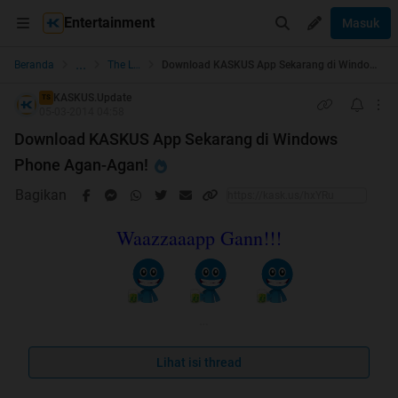
Entertainment
Masuk
...
Beranda
The Lounge
Download KASKUS App Sekarang di Windows Phone Agan-Agan!
KASKUS.Update
TS
05-03-2014 04:58
Download KASKUS App Sekarang di Windows
Phone Agan-Agan!
Bagikan
Waazzaaapp Gann!!!
Lihat isi thread
Kabar baik nih buat lo yang pake handphone