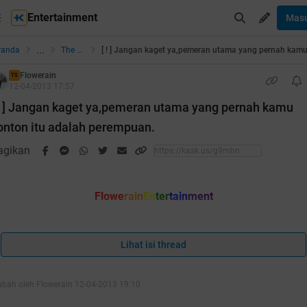
Entertainment
Mas
...
randa
The Lounge
Flowerain
TS
12-04-2013 17:57
 ! ] Jangan kaget ya,pemeran utama yang pernah kamu
onton itu adalah perempuan.
agikan
Flowe
rain
En
ter
tain
ment
Quote:
Lihat isi thread
J
A
K
A
YA
ngan
get
ubah oleh Flowerain 12-04-2013 19:10