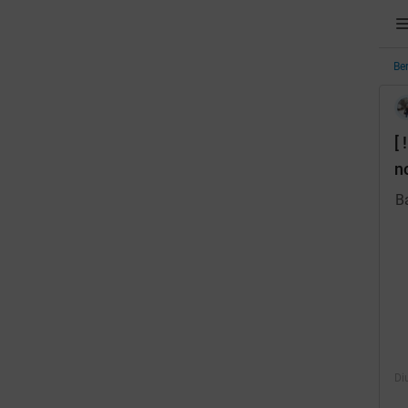
Be
[
eads
n
B
 Dikunjungi
omunitas
Di