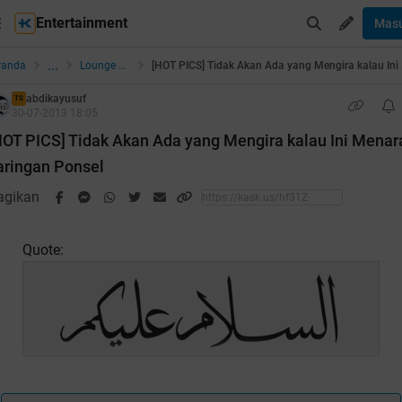
Entertainment
Mas
...
randa
Lounge Pictures
[HOT PICS] T
abdikayusuf
TS
30-07-2013 18:05
HOT PICS] Tidak Akan Ada yang Mengira kalau Ini Menar
aringan Ponsel
agikan
Quote: