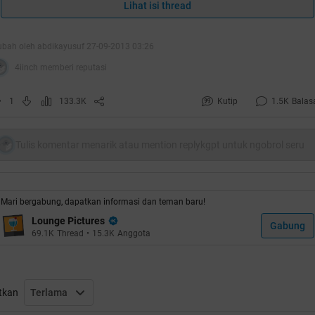
Spoiler
for
HT
:
Lihat isi thread
ubah oleh abdikayusuf 27-09-2013 03:26
4iinch memberi reputasi
Spoiler
for
Thanks To
:
1
133.3K
Kutip
1.5K
Balas
Spoiler
for
Supported By
:
Tulis komentar menarik atau mention replykgpt untuk ngobrol seru
Mari bergabung, dapatkan informasi dan teman baru!
Spoiler
for
Repsol?
:
Lounge Pictures
Gabung
69.1K
Thread
•
15.3K
Anggota
Dalam upaya berkelanjutan untuk cakupan ponsel dan
akses jaringan setiap saat, perusahaan jaringan ponsel
tkan
Terlama
harus mendirikan menara ponsel di seluruh pelosok