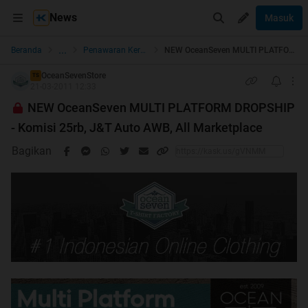
News
Masuk
...
Beranda
Penawaran Kerjasama, BO, Distribusi, Reseller, & Agen
NEW OceanSeven MULTI PLATFORM DROPSHIP - Komisi 25rb, J&T Auto AWB, All Marketplace
OceanSevenStore
TS
21-03-2011 12:33
NEW OceanSeven MULTI PLATFORM DROPSHIP
- Komisi 25rb, J&T Auto AWB, All Marketplace
Bagikan