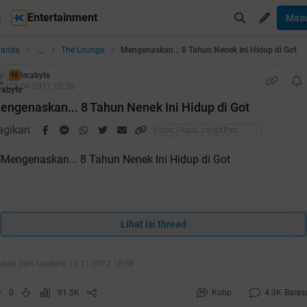
Entertainment
Mas
...
randa
The Lounge
Mengenaskan... 8 Tahun Nenek Ini Hidup di Got
terabyte
TS
23-04-2011 20:36
engenaskan... 8 Tahun Nenek Ini Hidup di Got
agikan
EKASI- Ketika anggota DPR meributkan membangun gedung
ewah, masih banyak masyarakat yang belum mempunyai temp
Lihat isi thread
nggal yang layak. Tidak jauh dari Jakarta tepatnya di Jalan
ustika Sari, Kampung Babakan, Bekasi Timur, seorang nenek
ubah oleh terabyte 12-11-2012 18:08
stru tinggal di selokan.
0
91.5K
Kutip
4.3K
Balas