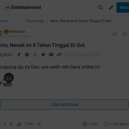
Entertainment
Mas
...
randa
The Lounge
Miris, Nenek Ini 8 Tahun Tinggal Di Got
StyWidodo
TS
07-06-2011 04:29
iris, Nenek Ini 8 Tahun Tinggal Di Got
agikan
ngsung aja ya Gan, ane sedih wkt baca artikel ini.
ka anda melihatnya, mungkin hati anda seakan teriris-iris. Ken
dak, dibalik semangat anggota DPR yang ingin mendirikan
Lihat isi thread
dung baru dengan bajet miliaran rupiah, masih ada jutaan raky
ng masih belum memiliki tempat tinggal yang layak. Salah
0
77.8K
Kutip
5.2K
Balas
atunya nenek Minah (68).