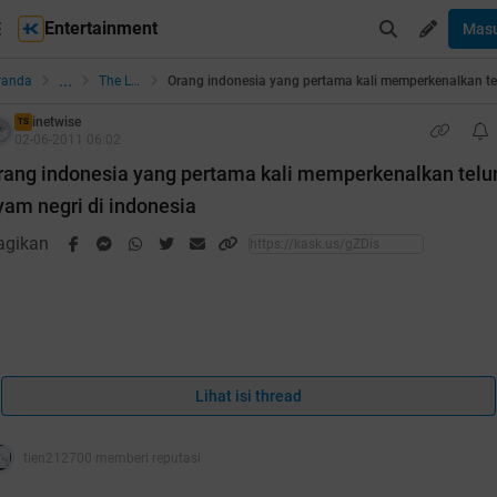
Entertainment
Mas
...
randa
The Lounge
inetwise
TS
02-06-2011 06:02
rang indonesia yang pertama kali memperkenalkan telu
yam negri di indonesia
agikan
ermisi agan-agan ane mau kasih info,mudah-mudahan belum
da yang buat THREAD ini..
Lihat isi thread
tien212700 memberi reputasi
ktu ane Nonton Tv di salah satu TV swasta ada talkshow gitu