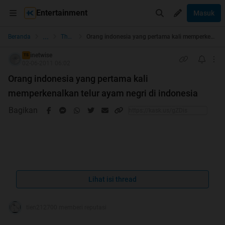
Entertainment
Masuk
...
Beranda
The Lounge
Orang indonesia yang pertama kali memperkenalkan telur ayam negri di indonesia
inetwise
TS
02-06-2011 06:02
Orang indonesia yang pertama kali
memperkenalkan telur ayam negri di indonesia
Bagikan
permisi agan-agan ane mau kasih info,mudah-mudahan
belum ada yang buat THREAD ini..
Lihat isi thread
tien212700 memberi reputasi
waktu ane Nonton Tv di salah satu TV swasta ada