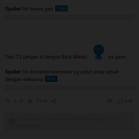
Spoiler
for
bonus gan
:
Tapi TS jangan di lempar Bata Merah
ya gann
Spoiler
for
komentar-komentar yg patut anda simak
dengan seksama
:
0
115.6K
4.4K
Tulis komentar menarik atau mention replykgpt untuk
ngobrol seru