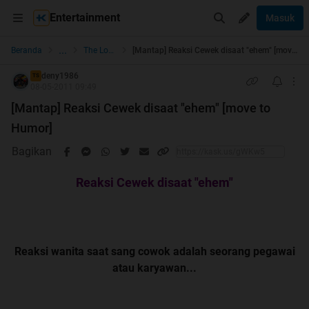
Entertainment
Masuk
...
Beranda
The Lounge
[Mantap] Reaksi Cewek disaat "ehem" [move to Humor]
deny1986
TS
08-05-2011 09:49
[Mantap] Reaksi Cewek disaat "ehem" [move to
Humor]
Bagikan
Reaksi Cewek disaat "ehem"
Reaksi wanita saat sang cowok adalah seorang pegawai
atau karyawan...