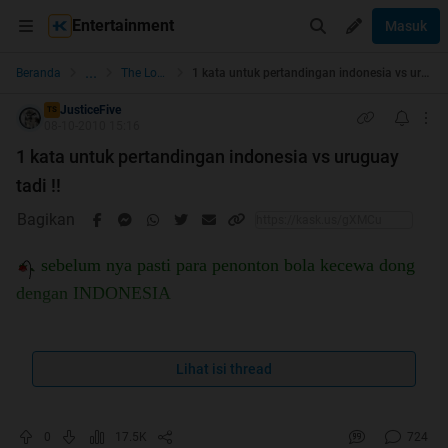
Entertainment
Masuk
...
Beranda
The Lounge
1 kata untuk pertandingan indonesia vs uruguay tadi !!
JusticeFive
TS
08-10-2010 15:16
1 kata untuk pertandingan indonesia vs uruguay
tadi !!
Bagikan
sebelum nya pasti para penonton bola kecewa dong
dengan INDONESIA
Lihat isi thread
Langsung aja dah tolong agan sampaikan
1
KALIMAT/1KATA
buat tim indonesia kita pada
pertandingan saat ini
0
17.5K
724