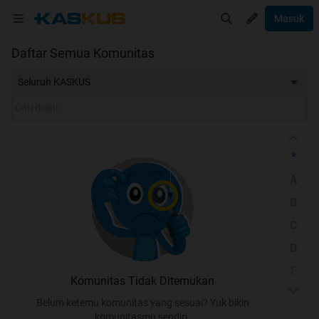
Masuk
Daftar Semua Komunitas
Seluruh KASKUS
*
A
B
C
D
E
Komunitas Tidak Ditemukan
F
Belum ketemu komunitas yang sesuai? Yuk bikin
G
komunitasmu sendiri.