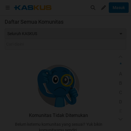
Masuk
Daftar Semua Komunitas
Seluruh KASKUS
*
A
B
C
D
E
Komunitas Tidak Ditemukan
F
Belum ketemu komunitas yang sesuai? Yuk bikin
G
komunitasmu sendiri.