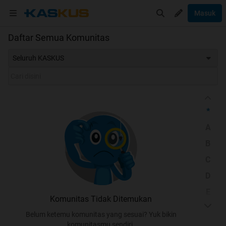
Masuk
Daftar Semua Komunitas
Seluruh KASKUS
*
A
B
C
D
E
Komunitas Tidak Ditemukan
F
Belum ketemu komunitas yang sesuai? Yuk bikin
G
komunitasmu sendiri.